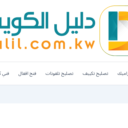
اميك
تصليح تكييف
تصليح تلفونات
فتح اقفال
فني ك