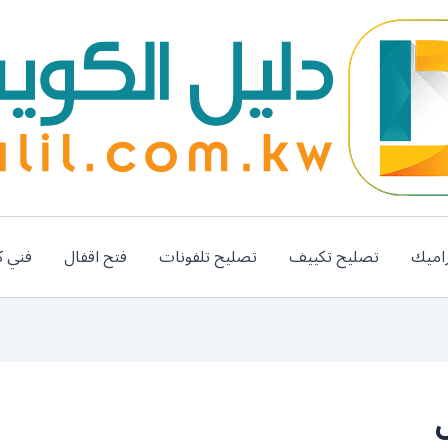
اميك
تصليح تكييف
تصليح تلفونات
فتح اقفال
فني ك