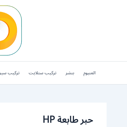
خطي
لى
لمحتوى
المنيوم
بنشر
تركيب ستلايت
تركيب سير
حبر طابعة HP