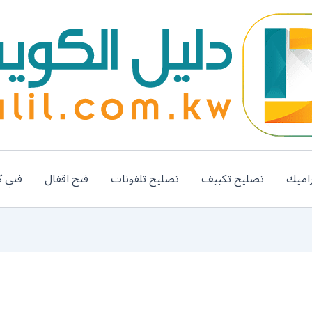
اميك
تصليح تكييف
تصليح تلفونات
فتح اقفال
فني ك