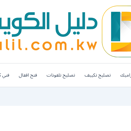
اميك
تصليح تكييف
تصليح تلفونات
فتح اقفال
فني ك