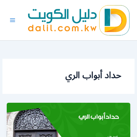
خطي
لى
لمحتوى
حداد أبواب الري