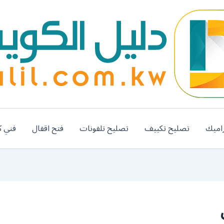
اميك
تصليح تكييف
تصليح تلفونات
فتح اقفال
فني ك