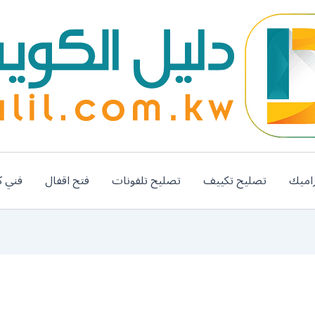
اميك
تصليح تكييف
تصليح تلفونات
فتح اقفال
فني ك