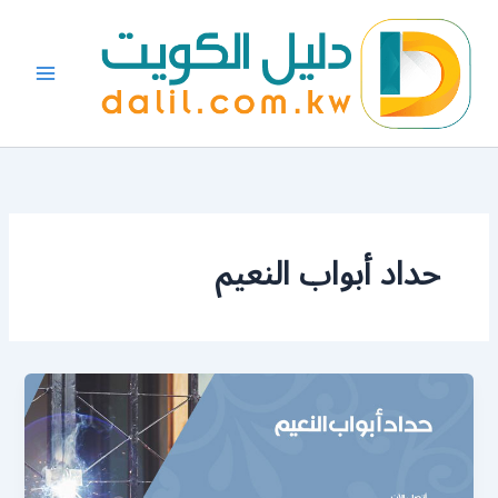
خطي
لى
لمحتوى
حداد أبواب النعيم