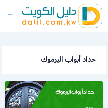
خطي
لى
لمحتوى
حداد أبواب اليرموك