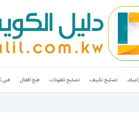
اميك
تصليح تكييف
تصليح تلفونات
فتح اقفال
فني ك