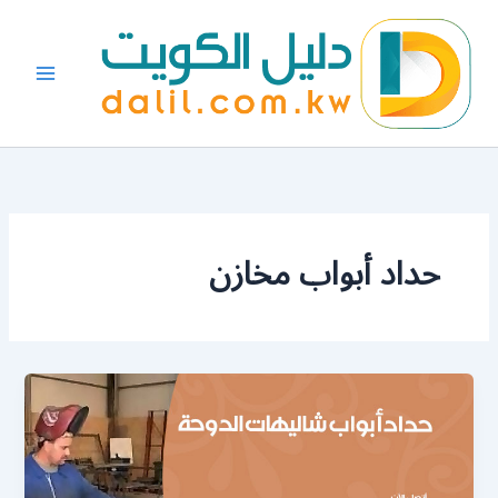
خطي
لى
لمحتوى
حداد أبواب مخازن