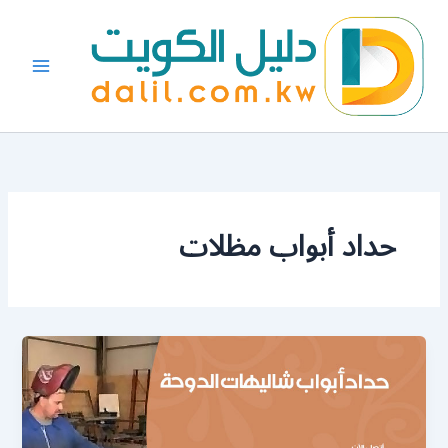
خطي
لى
لمحتوى
حداد أبواب مظلات