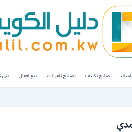
اميك
تصليح تكييف
تصليح تلفونات
فتح اقفال
فني ك
مدي