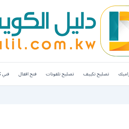
اميك
تصليح تكييف
تصليح تلفونات
فتح اقفال
فني ك