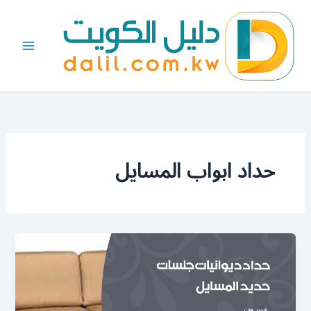
خطي
لى
لمحتوى
حداد ابواب المسايل