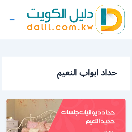
خطي
لى
لمحتوى
حداد ابواب النعيم