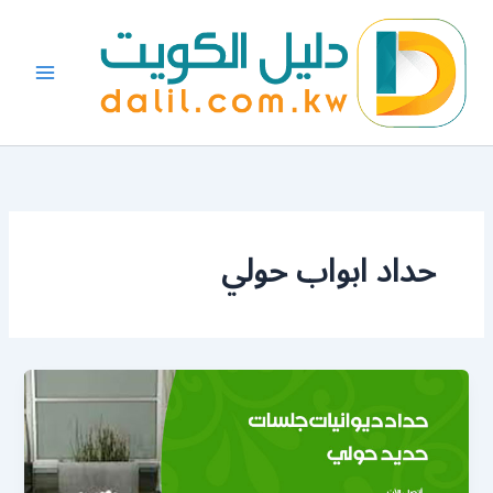
خطي
لى
لمحتوى
حداد ابواب حولي