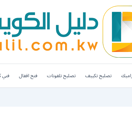
اميك
تصليح تكييف
تصليح تلفونات
فتح اقفال
فني ك