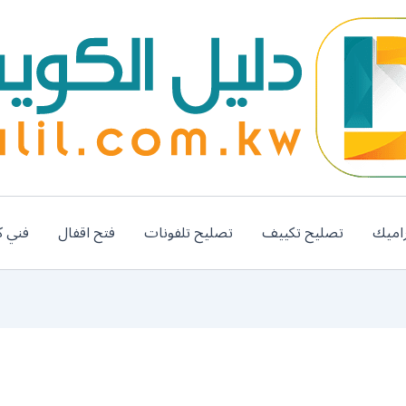
اميك
تصليح تكييف
تصليح تلفونات
فتح اقفال
فني ك