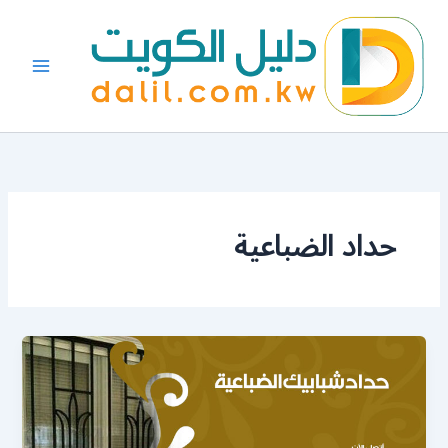
خطي
لى
لمحتوى
حداد الضباعية