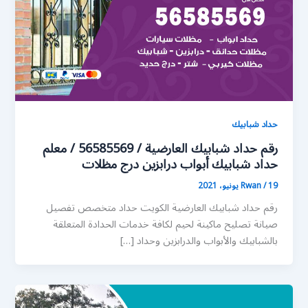
حداد شبابيك
رقم حداد شبابيك العارضية / 56585569 / معلم
حداد شبابيك أبواب درابزين درج مظلات
19 يونيو، 2021
/
Rwan
رقم حداد شبابيك العارضية الكويت حداد متخصص تفصيل
صيانة تصليح ماكينة لحيم لكافة خدمات الحدادة المتعلقة
بالشبابيك والأبواب والدرابزين وحداد […]