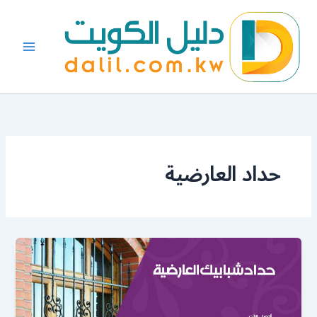
خطي
لى
لمحتوى
حداد العارضية