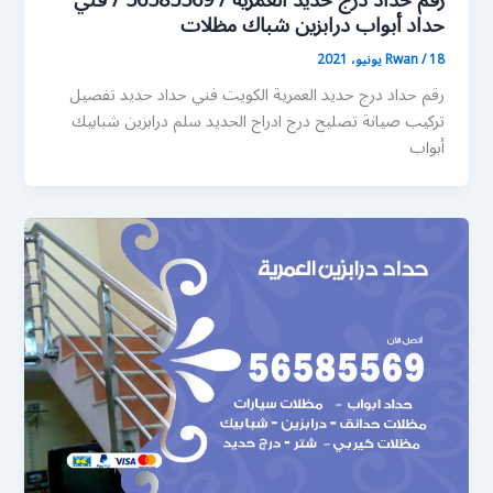
رقم حداد درج حديد العمرية / 56585569 / فني
حداد أبواب درابزين شباك مظلات
18 يونيو، 2021
/
Rwan
رقم حداد درج حديد العمرية الكويت فني حداد حديد تفصيل
تركيب صيانة تصليح درج ادراج الحديد سلم درابزين شبابيك
أبواب