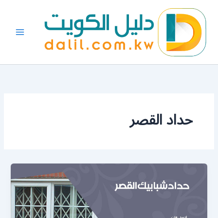
خطي
لى
لمحتوى
حداد القصر