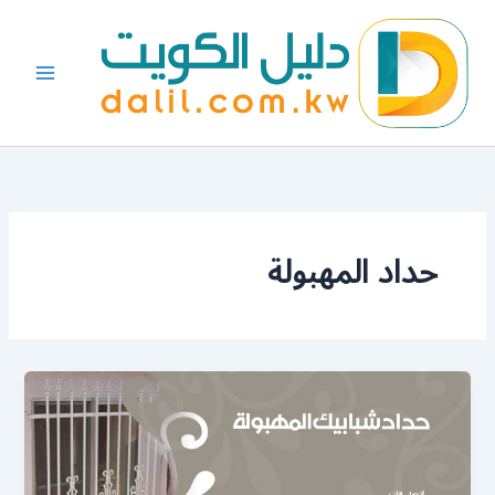
خطي
لى
لمحتوى
حداد المهبولة