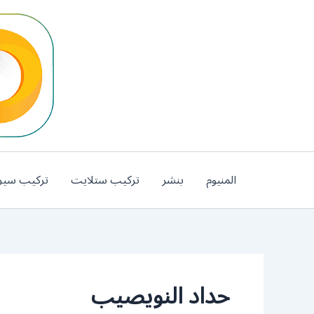
خطي
لى
لمحتوى
المنيوم
بنشر
تركيب ستلايت
تركيب سير
حداد النويصيب