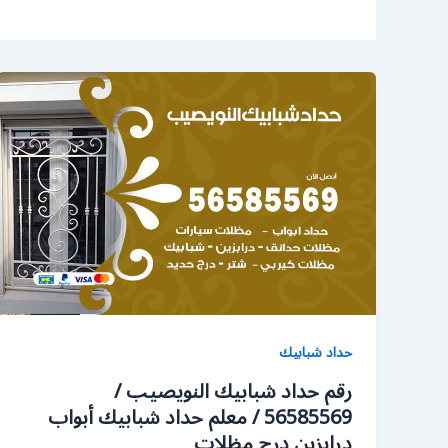
حداد شبابيك
رقم حداد شبابيك النويصيب /
56585569 / معلم حداد شبابيك أبواب
درابزين درج مظلات