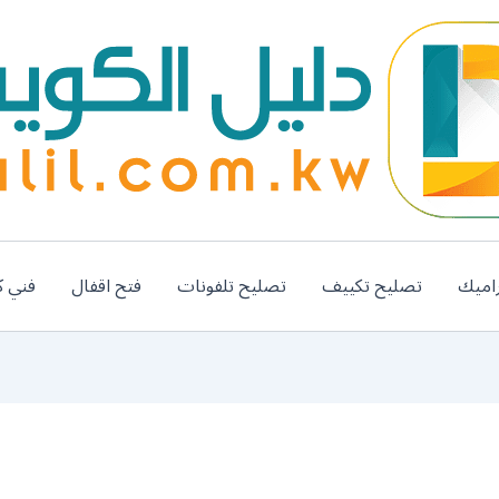
اميك
تصليح تكييف
تصليح تلفونات
فتح اقفال
فني ك