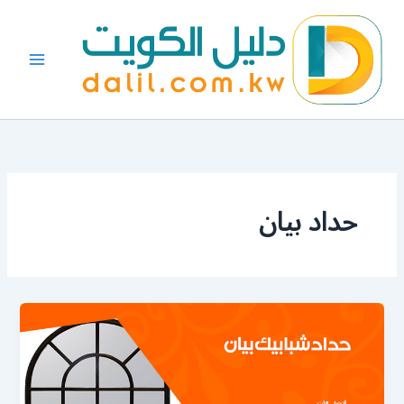
خطي
لى
لمحتوى
حداد بيان