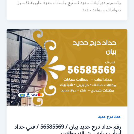
وتصميم ديوانيات حديد تصنيع جلسات حديد خارجية تفصيل
ديوانيات ومقاعد حديد
حداد درج حديد
رقم حداد درج حديد بيان / 56585569 / فني حداد
أبواب درابزين شباك مظلات