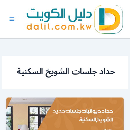
خطي
لى
لمحتوى
حداد جلسات الشويخ السكنية