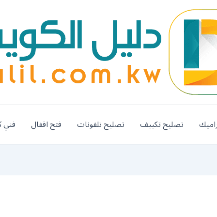
اميك
تصليح تكييف
تصليح تلفونات
فتح اقفال
فني ك