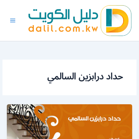
خطي
لى
لمحتوى
حداد درابزين السالمي