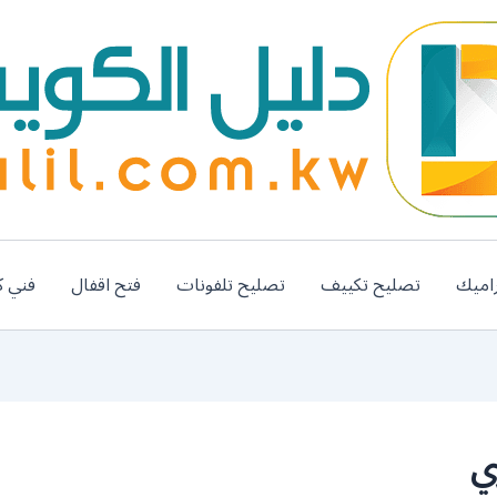
اميك
تصليح تكييف
تصليح تلفونات
فتح اقفال
فني ك
ي