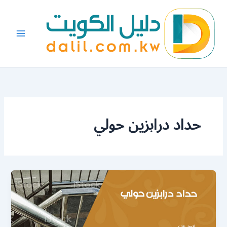
خطي
لى
لمحتوى
حداد درابزين حولي