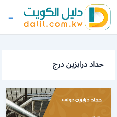
خطي
لى
لمحتوى
حداد درابزين درج