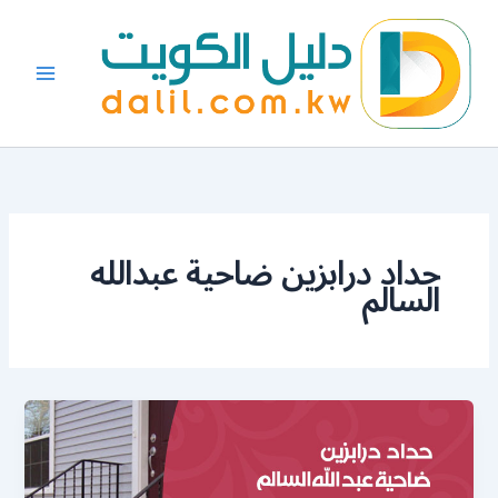
خطي
لى
لمحتوى
حداد درابزين ضاحية عبدالله
السالم