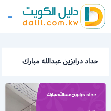
خطي
لى
لمحتوى
حداد درابزين عبدالله مبارك