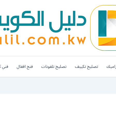
اميك
تصليح تكييف
تصليح تلفونات
فتح اقفال
فني ك