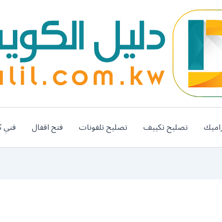
اميك
تصليح تكييف
تصليح تلفونات
فتح اقفال
فني ك