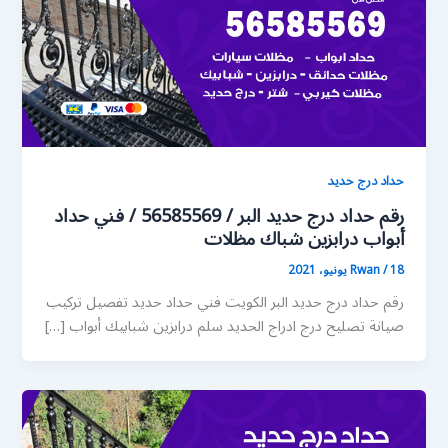
حداد درج حديد
رقم حداد درج حديد البر / 56585569 / فني حداد
أبواب درابزين شباك مظلات
18 يونيو، 2021
/
Rwan
رقم حداد درج حديد البر الكويت فني حداد حديد تفصيل تركيب
صيانة تصليح درج ادراج الحديد سلم درابزين شبابيك أبواب […]