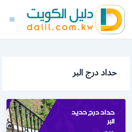
خطي
لى
لمحتوى
حداد درج البر