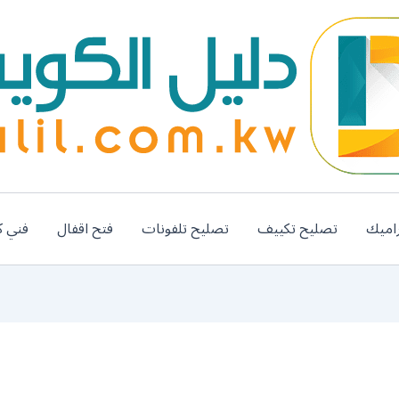
اميك
تصليح تكييف
تصليح تلفونات
فتح اقفال
فني ك