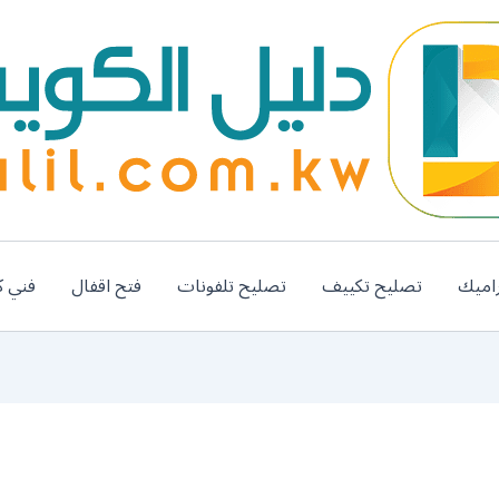
اميك
تصليح تكييف
تصليح تلفونات
فتح اقفال
فني ك