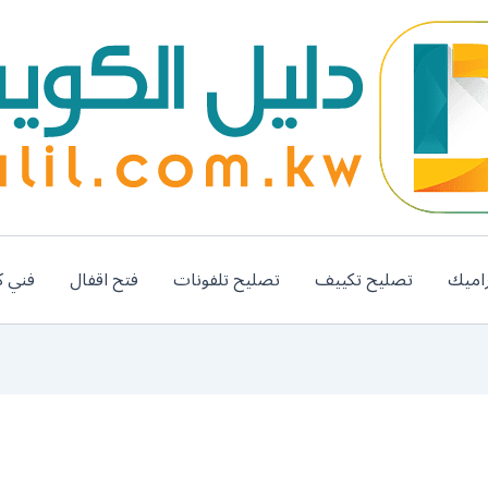
اميك
تصليح تكييف
تصليح تلفونات
فتح اقفال
فني ك