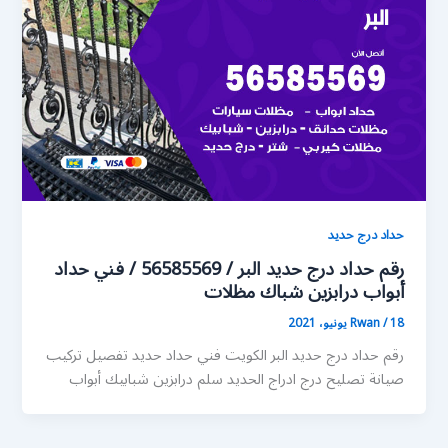
حداد درج حديد
رقم حداد درج حديد البر / 56585569 / فني حداد
أبواب درابزين شباك مظلات
18 يونيو، 2021
/
Rwan
رقم حداد درج حديد البر الكويت فني حداد حديد تفصيل تركيب
صيانة تصليح درج ادراج الحديد سلم درابزين شبابيك أبواب