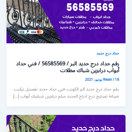
حداد درج حديد
رقم حداد درج حديد البر / 56585569 / فني حداد
أبواب درابزين شباك مظلات
18 يونيو، 2021
/
Rwan
رقم حداد درج حديد البر الكويت فني حداد حديد تفصيل تركيب
صيانة تصليح درج ادراج الحديد سلم درابزين شبابيك أبواب […]