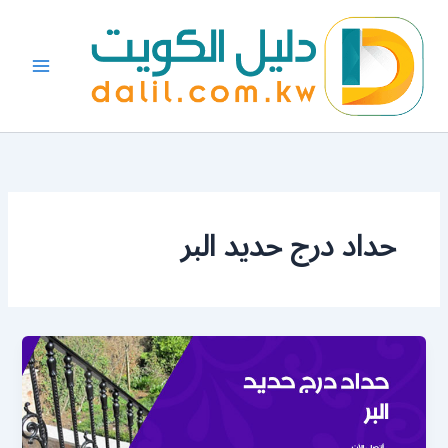
خطي
لى
لمحتوى
حداد درج حديد البر