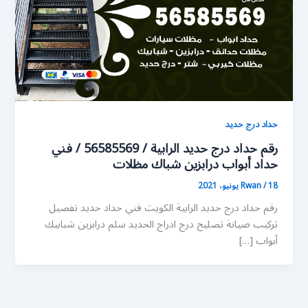
حداد درج حديد
رقم حداد درج حديد الرابية / 56585569 / فني
حداد أبواب درابزين شباك مظلات
18 يونيو، 2021
/
Rwan
رقم حداد درج حديد الرابية الكويت فني حداد حديد تفصيل
تركيب صيانة تصليح درج ادراج الحديد سلم درابزين شبابيك
أبواب […]