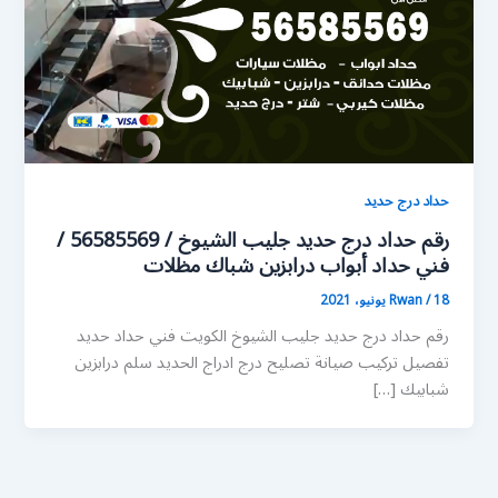
حداد درج حديد
رقم حداد درج حديد جليب الشيوخ / 56585569 /
فني حداد أبواب درابزين شباك مظلات
18 يونيو، 2021
/
Rwan
رقم حداد درج حديد جليب الشيوخ الكويت فني حداد حديد
تفصيل تركيب صيانة تصليح درج ادراج الحديد سلم درابزين
شبابيك […]