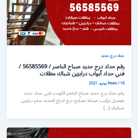
حداد درج حديد
رقم حداد درج حديد صباح الناصر / 56585569 /
فني حداد أبواب درابزين شباك مظلات
18 يونيو، 2021
/
Rwan
رقم حداد درج حديد صباح الناصر الكويت فني حداد حديد
تفصيل تركيب صيانة تصليح درج ادراج الحديد سلم درابزين
شبابيك […]