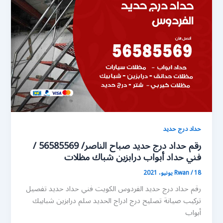
حداد درج حديد
رقم حداد درج حديد صباح الناصر/ 56585569 /
فني حداد أبواب درابزين شباك مظلات
18 يونيو، 2021
/
Rwan
رقم حداد درج حديد الفردوس الكويت فني حداد حديد تفصيل
تركيب صيانة تصليح درج ادراج الحديد سلم درابزين شبابيك
أبواب