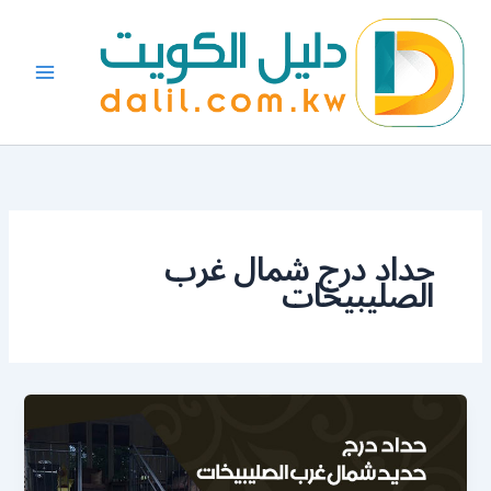
خطي
لى
لمحتوى
حداد درج شمال غرب
الصليبيخات