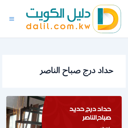
خطي
لى
لمحتوى
حداد درج صباح الناصر