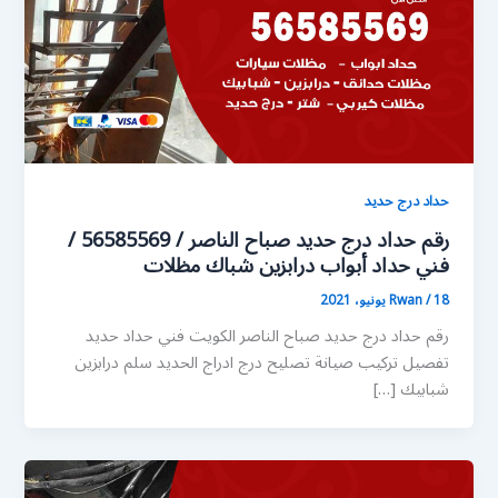
حداد درج حديد
رقم حداد درج حديد صباح الناصر / 56585569 /
فني حداد أبواب درابزين شباك مظلات
18 يونيو، 2021
/
Rwan
رقم حداد درج حديد صباح الناصر الكويت فني حداد حديد
تفصيل تركيب صيانة تصليح درج ادراج الحديد سلم درابزين
شبابيك […]