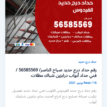
حداد درج حديد
رقم حداد درج حديد صباح الناصر/ 56585569 /
فني حداد أبواب درابزين شباك مظلات
18 يونيو، 2021
/
Rwan
رقم حداد درج حديد الفردوس الكويت فني حداد حديد تفصيل
تركيب صيانة تصليح درج ادراج الحديد سلم درابزين شبابيك
أبواب