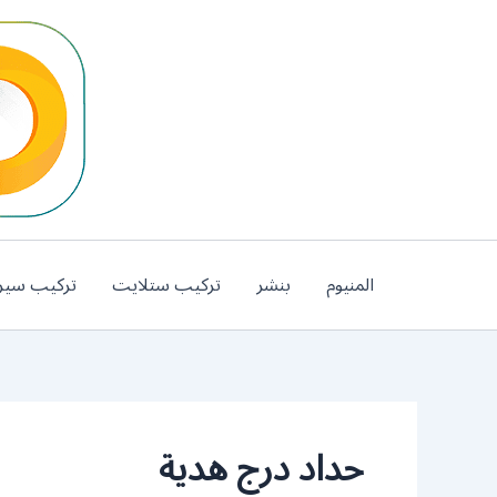
خطي
لى
لمحتوى
المنيوم
بنشر
تركيب ستلايت
تركيب سير
حداد درج هدية