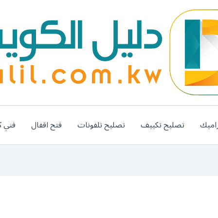
اميك
تصليح تكييف
تصليح تلفونات
فتح اقفال
فني ك