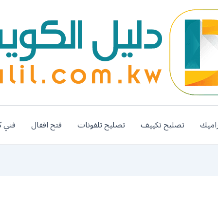
اميك
تصليح تكييف
تصليح تلفونات
فتح اقفال
فني ك