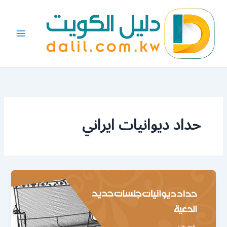
خطي
لى
لمحتوى
حداد ديوانيات ايراني