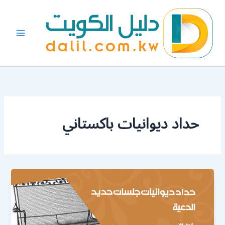
خطي
لى
لمحتوى
حداد ديوانيات باكستاني